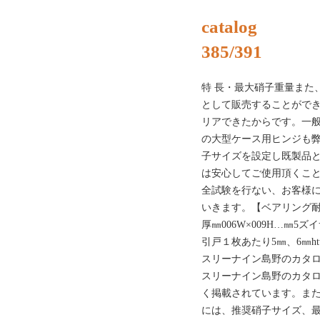
catalog
385/391
特 長・最大硝子重量また
として販売することがで
リアできたからです。一般的
の大型ケース用ヒンジも
子サイズを設定し既製品
は安心してご使用頂くこ
全試験を行ない、お客様
いきます。【ベアリング耐
厚㎜006W×009H…㎜5ズイ
引戸１枚あたり5㎜、6㎜https:
スリーナイン島野のカタ
スリーナイン島野のカタ
く掲載されています。ま
には、推奨硝子サイズ、