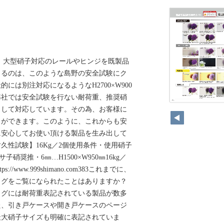
、大型硝子対応のレールやヒンジを既製品
きるのは、このような島野の安全試験にク
には別注対応になるようなH2700×W900
弊社では安全試験を行ない耐荷重、推奨硝
382
として対応しています。その為、お客様に
とができます。このように、これからも安
に安心してお使い頂ける製品を生み出して
久性試験】16Kg／2個使用条件・使用硝子
サ子硝奨推・6㎜…H1500×W950㎜16kg／
//www.999shimano.com383これまでに、
ログをご覧になられたことはありますか？
ログには耐荷重表記されている製品が数多
た、引き戸ケースや開き戸ケースのページ
最大硝子サイズも明確に表記されていま