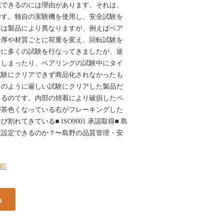
記できるのには理由があります。それは、
です。独自の実験機を使用し、安全試験を
容は製品により異なりますが、例えばベア
子厚や材質ごとに荷重を変え、回転試験を
でに多くの試験を行なってきましたが、途
てしまったり、ベアリングの試験中にタイ
試験にクリアできず商品化されなかったも
このように厳しい試験にクリアした製品だ
きるのです。内部の焼着により破損したベ
が茶色くなっている右がフレーキングした
れてきている■ ISO9001 承認取得■ 島
重設定できるのか？〜島野の品質管理・安
385
る