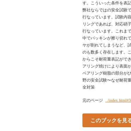
す。こういった条件を表
弊社ならではの安全試験
行なっています。試験内
リングであれば、対応硝
行なっています。これま
中でパッキンが擦り切れ
ヤが割れてしまうなど、
のも数多く存在します。
からこそ耐荷重表記がで
アリング焼けにより表面
ベアリング樹脂の部分がひび割
野の安全試験〜なぜ耐荷
全対策
元のページ
../index.html#
このブックを見