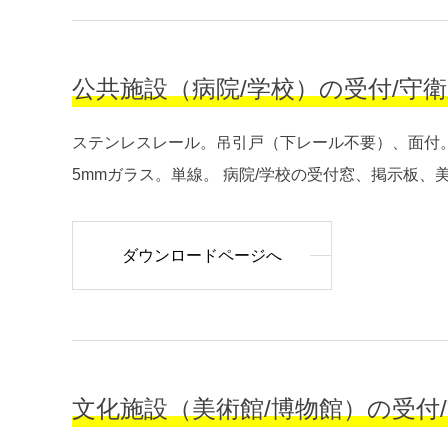
公共施設（病院/学校）の受付/守衛室/管
ステンレスレール。吊引戸（下レール不要）、面付。
5mmガラス。単線。 病院/学校の受付窓、掲示板、美術
ダウンロードページへ
文化施設（美術館/博物館）の受付/守衛室