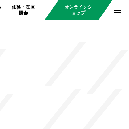
わ
価格・在庫
オンラインシ
照会
ョップ