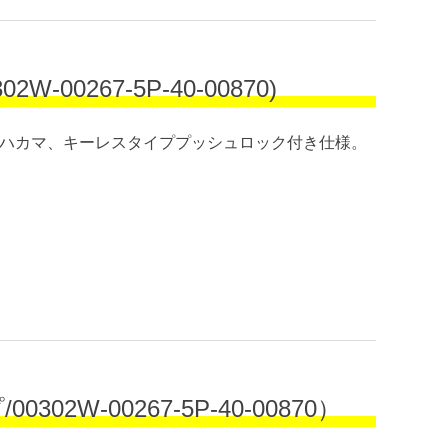
267-5P-40-00870)
）。ハカマ、キーレスタイププッシュロック付き仕様。
-00267-5P-40-00870）