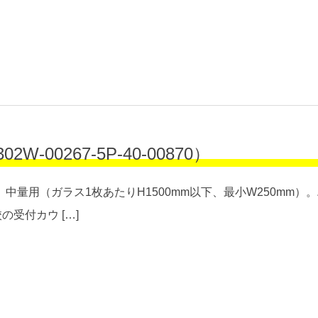
-00267-5P-40-00870）
中量用（ガラス1枚あたりH1500mm以下、最小W250mm
受付カウ […]