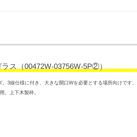
（00472W-03756W-5P②）
ズ。3線仕様に付き、大きな開口Wを必要とする場所向けです
ス用。上下木製枠。