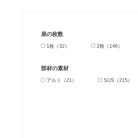
扉の枚数
1枚（32）
2枚（146）
部材の素材
アルミ（21）
SUS（215）