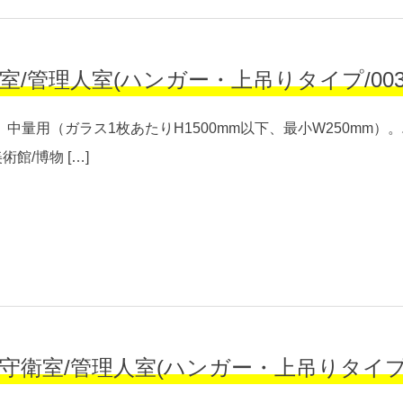
理人室(ハンガー・上吊りタイプ/00302W-00
中量用（ガラス1枚あたりH1500mm以下、最小W250mm
館/博物 […]
/管理人室(ハンガー・上吊りタイプ/00302W