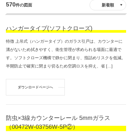
570
件の図面
ハンガータイプ(ソフトクローズ)
特徴 上吊式（ハンガータイプ）のガラス引戸は、カウンターに
溝がないため拭きやすく、衛生管理が求められる場面に最適で
す。ソフトクローズ機構で静かに閉まり、指詰めリスクを低減。
半開防止で確実に閉まり切るため空調ロスを抑え、省 […]
ダウンロードページへ
防虫×3線カウンターレール 5mmガラス
（00472W-03756W-5P②）