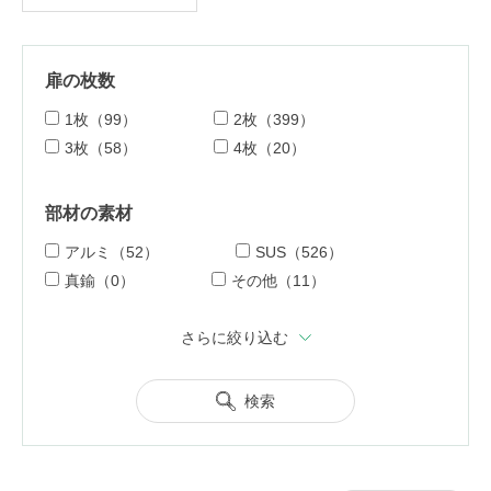
扉の枚数
1枚（99）
2枚（399）
3枚（58）
4枚（20）
部材の素材
アルミ（52）
SUS（526）
真鍮（0）
その他（11）
さらに絞り込む
検索