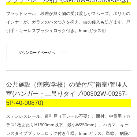
フラットレール引戸(00470W-03758W-5P③)
フラットレール。段差が無く物の受け渡しがスムーズ。ポリカの
インナーが、ガラスのバタつきを抑え、虫の侵入も防ぎます。戸
引手・キーレスプッシュロック付き。5mmガラス用
ダウンロードページへ
公共施設（病院/学校）の受付/守衛室/管理人
室(ハンガー・上吊りタイプ/00302W-00267-
5P-40-00870)
ステンレスレール。吊引戸（下レール不要）、面付。中量用（ガ
ラス1枚あたりH1500mm以下、最小W250mm）。ハカマ、キー
レスタイププッシュロック付き仕様。5mmガラス。単線。 病院/