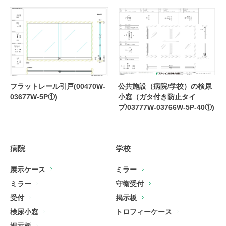
フラットレール引戸(00470W-
公共施設（病院/学校）の検尿
03677W-5P①)
小窓（ガタ付き防止タイ
プ/03777W-03766W-5P-40①)
病院
学校
展示ケース
ミラー
ミラー
守衛受付
受付
掲示板
検尿小窓
トロフィーケース
掲示板