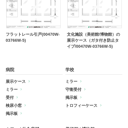
フラットレール引戸(00470W-
文化施設（美術館/博物館）の
03766W-5)
展示ケース（ガタ付き防止タ
イプ/00470W-03766W-5)
病院
学校
展示ケース
ミラー
ミラー
守衛受付
受付
掲示板
検尿小窓
トロフィーケース
掲示板