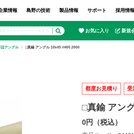
企業情報
島野の技術
製品情報
サポート
採用情
お気に入り
新規
等辺アングル
□真鍮 アングル 10x45 #400 2000
都度お見積り
受
□真鍮 アングル 
0円（税込）