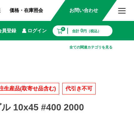
報
価格・在庫照会
お問い合わせ
0
会員登録
ログイン
0
合計
円（税込）
全ての関連カテゴリを見る
注生産品(取寄せ品含む)
代引き不可
10x45 #400 2000