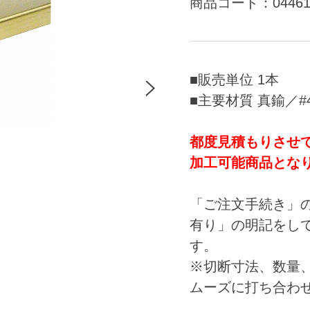
商品コード：0446
■販売単位 1本
■主要材質 真鍮／#4
都度見積もりさせ
加工可能商品とな
「ご注文手続き」
有り」の明記をし
す。
※切断寸法、数量
ムーズに打ち合わ